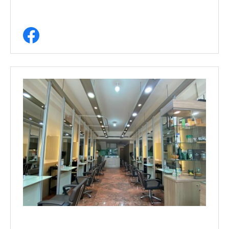
高雄市鼓山區裕誠路1938號