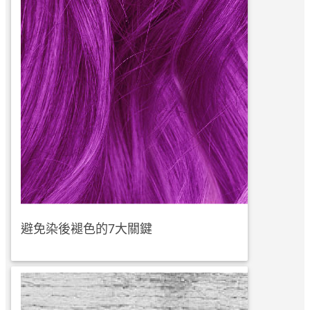
避免染後褪色的7大關鍵