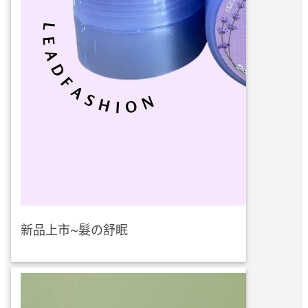
新品上市~髮の舒眠